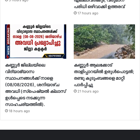
പരിധി ഒഴിവാക്കി ഉത്തരവ്
17 hours ago
കണ്ണൂർ ജില്ലയിലെ
കണ്ണൂർ ആലക്കോട്
വിദ്യാഭ്യാസ
താളിപ്പാറയിൽ ഉരുൾപൊട്ടൽ;
സ്ഥാപനങ്ങള്‍ക്ക് നാളെ
രണ്ടു കുടുംബങ്ങളെ മാറ്റി
(08/08/2026), ശനിയാഴ്ച
പാർപ്പിച്ചു
അവധി (സ്പെഷ്യൽ ക്ലാസ്
21 hours ago
ഉൾപ്പെടെ നടക്കുന്ന
സാഹചര്യത്തിൽ).
18 hours ago