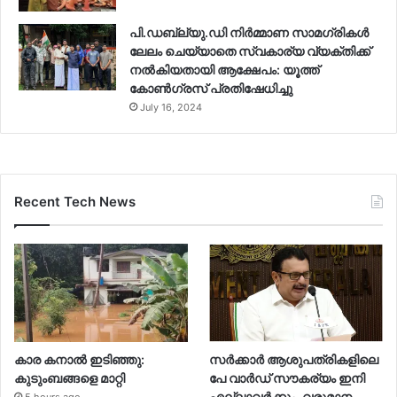
പി.ഡബ്ല്യു.ഡി നിർമ്മാണ സാമഗ്രികൾ
ലേലം ചെയ്യാതെ സ്വകാര്യ വ്യക്തിക്ക്
നൽകിയതായി ആക്ഷേപം: യൂത്ത്
കോൺഗ്രസ് പ്രതിഷേധിച്ചു
July 16, 2024
Recent Tech News
കാര കനാൽ ഇടിഞ്ഞു:
സർക്കാർ ആശുപത്രികളിലെ
കുടുംബങ്ങളെ മാറ്റി
പേ വാർഡ് സൗകര്യം ഇനി
എല്ലാവർക്കും, വരുമാന
5 hours ago