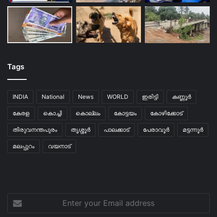
Tags
INDIA
National
News
WORLD
ഇരിട്ടി
കണ്ണൂർ
കേരള
കൊച്ചി
കൊല്ലം
കോട്ടയം
കോഴിക്കോട്
തിരുവനന്തപുരം
തൃശ്ശൂർ
പാലക്കാട്
പേരാവൂർ
മട്ടന്നൂർ
മലപ്പുറം
വയനാട്
Enter
your