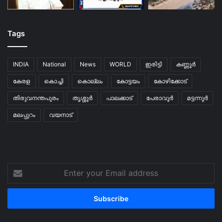
Tags
INDIA
National
News
WORLD
ഇരിട്ടി
കണ്ണൂർ
കേരള
കൊച്ചി
കൊല്ലം
കോട്ടയം
കോഴിക്കോട്
തിരുവനന്തപുരം
തൃശ്ശൂർ
പാലക്കാട്
പേരാവൂർ
മട്ടന്നൂർ
മലപ്പുറം
വയനാട്
Enter
your
Email
address