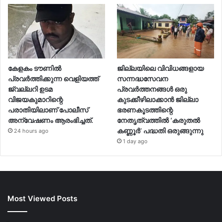
കേളകം ടൗണിൽ
ജില്ലയിലെ വിവിധങ്ങളായ
പ്രവർത്തിക്കുന്ന വെളിയത്ത്
സന്നദ്ധസേവന
ജ്വല്ലറി ഉടമ
പ്രവര്‍ത്തനങ്ങള്‍ ഒരു
വിജയകുമാറിന്റെ
കുടക്കീഴിലാക്കാന്‍ ജില്ലാ
പരാതിയിലാണ് പോലീസ്
ഭരണകൂടത്തിന്റെ
അന്വേഷണം ആരംഭിച്ചത്.
നേതൃത്വത്തില്‍ ‘കരുതല്‍
കണ്ണൂര്‍’ പദ്ധതി ഒരുങ്ങുന്നു
24 hours ago
1 day ago
Most Viewed Posts