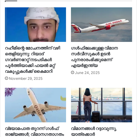
റഹീമിന്റെ മോചനത്തിന് വഴി
ഗൾഫിലേക്കുള്ള വിമാന
തെളിയുന്നു: റിയാദ്
സർവീസുകൾ ഉടൻ
ഗവർണറേറ്റ് നടപടികൾ
പുനരാരംഭിക്കുമെന്ന്
പൂർത്തിയാക്കി ഫയൽ മറ്റ്
എയർഇന്ത്യ
വകുപ്പുകൾക്ക് കൈമാറി
June 24, 2025
November 29, 2025
വ്യോമപാത തുറന്ന് ഗൾഫ്
വിമാനങ്ങൾ റദ്ദാവുന്നു,
രാജ്യങ്ങൾ; വിമാനഗതാഗതം
യാത്രക്കാർ