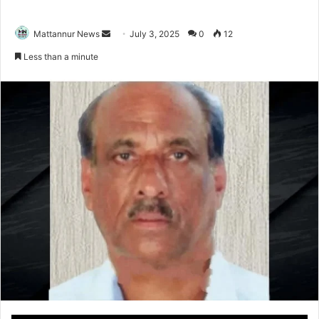
Send
Mattannur News
July 3, 2025
0
12
an
Less than a minute
email