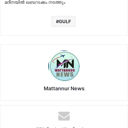
മദീനയിൽ ഖബറടക്കം നടത്തും
GULF
Mattannur News