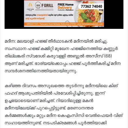
മദീന: മലയാളി ഹജ്ജ് തീർഥാടകൻ മദീനയിൽ മരിച്ചു.
സംസ്ഥാന ഹജ്ജ് കമ്മിറ്റി മുഖേന ഹജ്ജിനെത്തിയ കണ്ണൂർ
തില്ലങ്കരി സ്വദേശി കരുവള്ളി അബ്ദുൽ അസീസ് (68)
ആണ് മരിച്ചത്. ഭാര്യയ്ക്കൊപ്പം ഹജ്ജ് പൂർത്തീകരിച്ച് മദീന
സന്ദർശനത്തിനെത്തിയതായിരുന്നു.
കഴിഞ്ഞ ദിവസം അസുഖത്തെ തുടർന്നു മദീനയിലെ കിങ്
ഫഹദ് ആശുപത്രിയിൽ പ്രവേശിപ്പിച്ചിരുന്നു. ഇന്ന്
ഉച്ചയോടെയാണ് മരിച്ചത്. റിയാദിലുള്ള മകൻ
മദീനയിലേയ്ക്ക് പുറപ്പെട്ടിട്ടുണ്ട്. മരണാനന്തര
കർമ്മങ്ങൾക്കും മറ്റും മദീന കെഎംസിസി വെൽഫെയർ വിങ്
സഹായത്തിനുണ്ട്. നടപടിക്രമങ്ങൾ പൂർത്തിയാക്കി