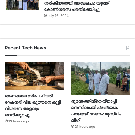
നൽകിയതായി ആക്ഷേപം: യൂത്ത്
കോൺഗ്രസ് പ്രതിഷേധിച്ചു
July 16, 2024
Recent Tech News
ഓണക്കാല സ്പെഷ്യൽ
ദുരന്തത്തിൻ്റെ വ്യാപ്തി
റേഷനരി വില കുത്തനെ കൂട്ടി:
മനസിലാക്കി പ്രത്യേക
വിതരണ അളവും
പാക്കേജ് വേണം: മുസ്ലിം
വെട്ടിക്കുറച്ചു
ലീഗ്
19 hours ago
21 hours ago