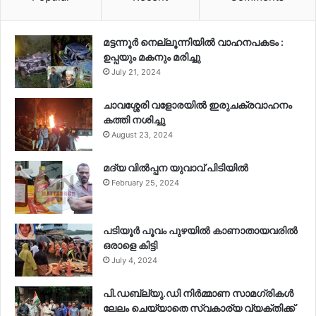
മട്ടന്നൂർ നെല്ലൂന്നിയിൽ വാഹനപകടം :
ഉപ്പയും മകനും മരിച്ചു
July 21, 2024
ചാവശ്ശേരി വളോരയിൽ ഇരുചക്രവാഹനം
കത്തി നശിച്ചു
August 23, 2024
മദ്യ വിൽപ്പന യുവാവ് പിടിയിൽ
February 25, 2024
പടിയൂർ പൂവം പുഴയിൽ കാണാതായവരിൽ
ഒരാളെ കിട്ടി
July 4, 2024
പി.ഡബ്ല്യു.ഡി നിർമ്മാണ സാമഗ്രികൾ
ലേലം ചെയ്യാതെ സ്വകാര്യ വ്യക്തിക്ക്