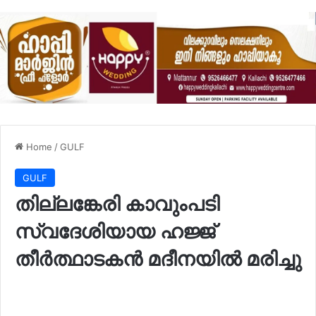
Home
/
GULF
GULF
തില്ലങ്കേരി കാവുംപടി
സ്വദേശിയായ ഹജ്ജ്
തീർത്ഥാടകൻ മദീനയിൽ മരിച്ചു