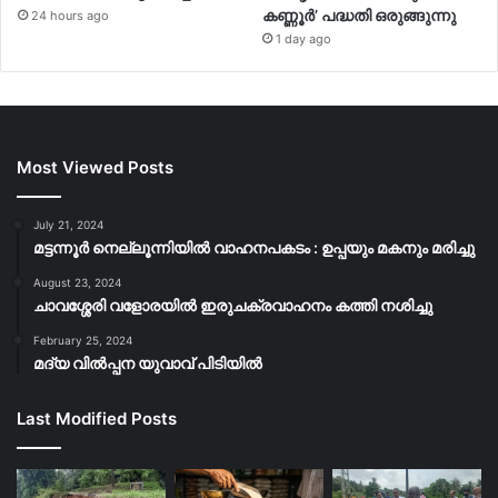
കണ്ണൂര്‍’ പദ്ധതി ഒരുങ്ങുന്നു
24 hours ago
1 day ago
Most Viewed Posts
July 21, 2024
മട്ടന്നൂർ നെല്ലൂന്നിയിൽ വാഹനപകടം : ഉപ്പയും മകനും മരിച്ചു
August 23, 2024
ചാവശ്ശേരി വളോരയിൽ ഇരുചക്രവാഹനം കത്തി നശിച്ചു
February 25, 2024
മദ്യ വിൽപ്പന യുവാവ് പിടിയിൽ
Last Modified Posts