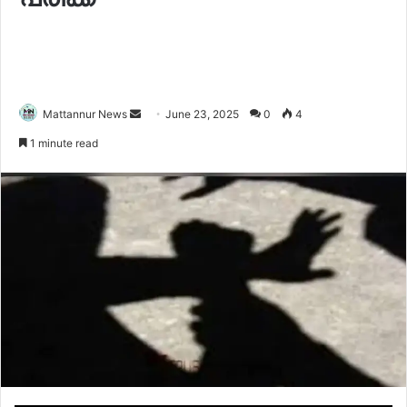
Send
Mattannur News
June 23, 2025
0
4
an
1 minute read
email