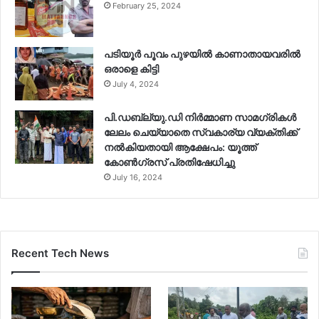
February 25, 2024
പടിയൂർ പൂവം പുഴയിൽ കാണാതായവരിൽ
ഒരാളെ കിട്ടി
July 4, 2024
പി.ഡബ്ല്യു.ഡി നിർമ്മാണ സാമഗ്രികൾ
ലേലം ചെയ്യാതെ സ്വകാര്യ വ്യക്തിക്ക്
നൽകിയതായി ആക്ഷേപം: യൂത്ത്
കോൺഗ്രസ് പ്രതിഷേധിച്ചു
July 16, 2024
Recent Tech News