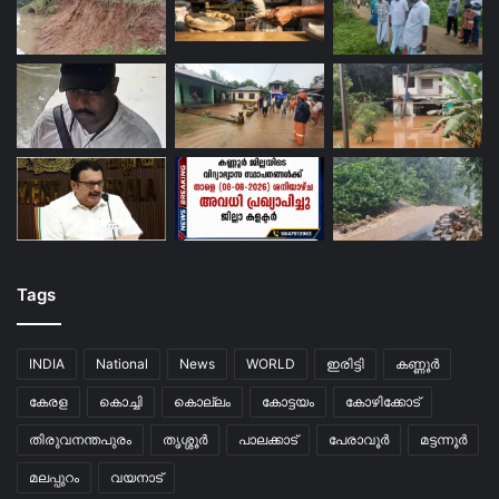
Tags
INDIA
National
News
WORLD
ഇരിട്ടി
കണ്ണൂർ
കേരള
കൊച്ചി
കൊല്ലം
കോട്ടയം
കോഴിക്കോട്
തിരുവനന്തപുരം
തൃശ്ശൂർ
പാലക്കാട്
പേരാവൂർ
മട്ടന്നൂർ
മലപ്പുറം
വയനാട്