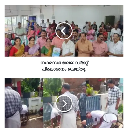
നഗരസഭ ജലബഡ്ജറ്റ്
പ്രകാശനം ചെയ്തു.