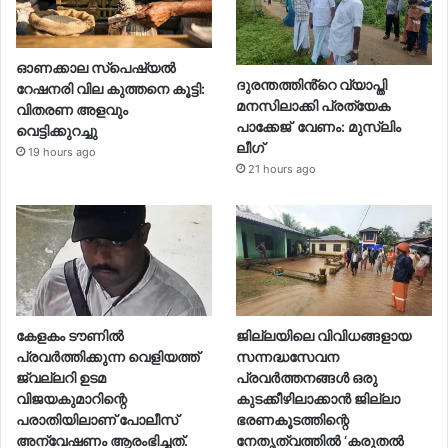
ഓണക്കാല സ്പെഷ്യൽ
ദുരന്തത്തിൻ്റെ വ്യാപ്തി
റേഷനരി വില കുത്തനെ കൂട്ടി:
മനസിലാക്കി പ്രത്യേക
വിതരണ അളവും
പാക്കേജ് വേണം: മുസ്ലിം
വെട്ടിക്കുറച്ചു
ലീഗ്
19 hours ago
21 hours ago
കേളകം ടൗണിൽ
ജില്ലയിലെ വിവിധങ്ങളായ
പ്രവർത്തിക്കുന്ന വെളിയത്ത്
സന്നദ്ധസേവന
ജ്വല്ലറി ഉടമ
പ്രവര്‍ത്തനങ്ങള്‍ ഒരു
വിജയകുമാറിന്റെ
കുടക്കീഴിലാക്കാന്‍ ജില്ലാ
പരാതിയിലാണ് പോലീസ്
ഭരണകൂടത്തിന്റെ
അന്വേഷണം ആരംഭിച്ചത്.
നേതൃത്വത്തില്‍ ‘കരുതല്‍