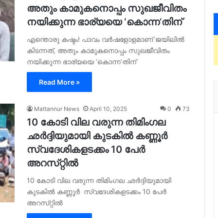
അതും കാമുകനൊപ്പം സുഖജീവിതം
നയിക്കുന്ന ഭാര്യയെ ‘കൊന്ന’തിന്
എന്തൊരു കഷ്ടം! പാവം വര്‍ഷളോളമാണ് ജയിലിൽ
കിടന്നത്, അതും കാമുകനൊപ്പം സുഖജീവിതം
നയിക്കുന്ന ഭാര്യയെ ‘കൊന്ന’തിന്
Read More »
Mattannur News
April 10, 2025
0
73
10 കോടി വില വരുന്ന തിമിംഗല
ഛർദ്ദിയുമായി കുടകിൽ കണ്ണൂർ
സ്വദേശികളടക്കം 10 പേർ
അറസ്‌റ്റിൽ
10 കോടി വില വരുന്ന തിമിംഗല ഛർദ്ദിയുമായി
കുടകിൽ കണ്ണൂർ സ്വദേശികളടക്കം 10 പേർ
അറസ്‌റ്റിൽ