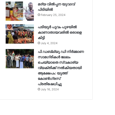
മദ്യ വിൽപ്പന യുവാവ്
പിടിയിൽ
February 25, 2024
പടിയൂർ പൂവം പുഴയിൽ
കാണാതായവരിൽ ഒരാളെ
കിട്ടി
July 4, 2024
പി.ഡബ്ല്യു.ഡി നിർമ്മാണ
സാമഗ്രികൾ ലേലം
ചെയ്യാതെ സ്വകാര്യ
വ്യക്തിക്ക് നൽകിയതായി
ആക്ഷേപം: യൂത്ത്
കോൺഗ്രസ്
പ്രതിഷേധിച്ചു
July 16, 2024