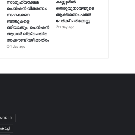
കണ്ണൂരിൽ
സാമൂഹ്യക്ഷേമ
തെരുവുനായയുടെ
പെൻഷൻ വിതരണം:
ആക്രമണം പത്ത്
സഹകരണ
പേർക്ക് പരിക്കേറ്റു
ബാങ്കുകളെ
ഒഴിവാക്കും, പെൻഷൻ
1 day ago
ആധാർ‌ ലിങ്ക് ചെയ്ത
അക്കൗണ്ട് വഴി മാത്രം
1 day ago
WORLD
കൊച്ചി