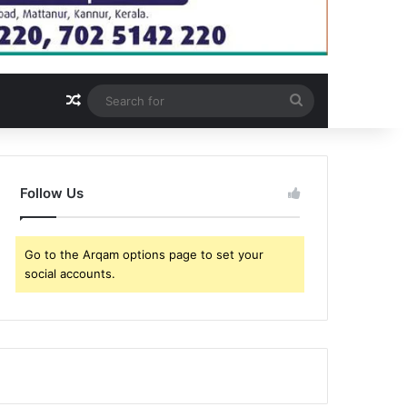
Random Article
Search
for
Follow Us
Go to the Arqam options page to set your
social accounts.