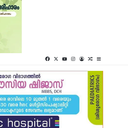
Facebook
X
YouTube
Instagram
Log In
Random Article
Sidebar