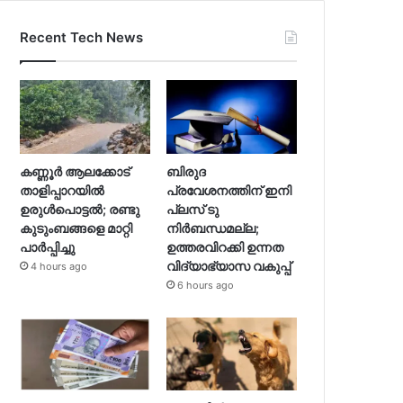
Recent Tech News
കണ്ണൂർ ആലക്കോട്
ബിരുദ
താളിപ്പാറയിൽ
പ്രവേശനത്തിന് ഇനി
ഉരുൾപൊട്ടൽ; രണ്ടു
പ്ലസ് ടു
കുടുംബങ്ങളെ മാറ്റി
നിര്‍ബന്ധമല്ല;
പാർപ്പിച്ചു
ഉത്തരവിറക്കി ഉന്നത
വിദ്യാഭ്യാസ വകുപ്പ്
4 hours ago
6 hours ago