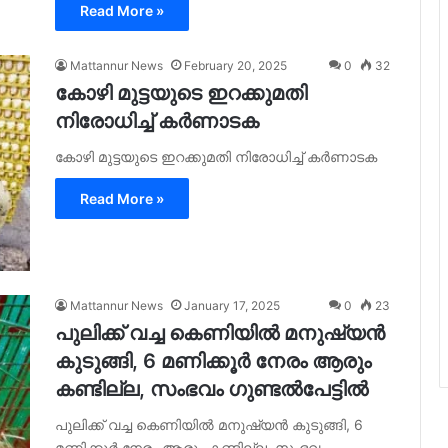
Read More »
Mattannur News
February 20, 2025
0
32
കോഴി മുട്ടയുടെ ഇറക്കുമതി
നിരോധിച്ച് കർണാടക
കോ​ഴി മു​ട്ടയുടെ ഇ​റ​ക്കു​മ​തി നി​രോ​ധി​ച്ച് ക​ർ​ണാ​ട​ക
Read More »
Mattannur News
January 17, 2025
0
23
പുലിക്ക് വച്ച കെണിയിൽ മനുഷ്യൻ
കുടുങ്ങി, 6 മണിക്കൂർ നേരം ആരും
കണ്ടില്ല, സംഭവം ഗുണ്ടൽപേട്ടിൽ
പുലിക്ക് വച്ച കെണിയിൽ മനുഷ്യൻ കുടുങ്ങി, 6
മണിക്കൂർ നേരം ആരും കണ്ടില്ല, സംഭവം