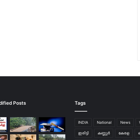
ified Posts
Tags
INDIA
National
News
ഇരിട്ടി
കണ്ണൂർ
കേരള